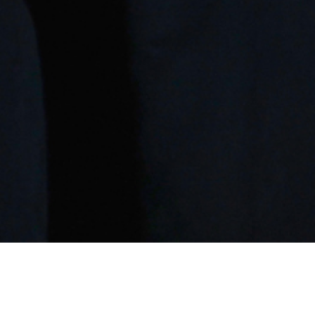
Légitimé en 2010 par « Johnny Hallyday »