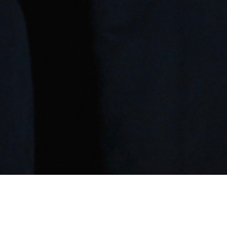
Légitimé en 2010 par « Johnny Hallyday »